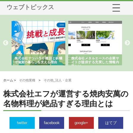
ウェブトピックス
三河
株式会社ナツハラが建設と鋲螺
株式会社メタルエースの企業サ
株
構空
で滋賀の暮らしを支える理由
イトが提供する充実した情報内
み
容とは
ホーム >
その他業種
>
その他_法人・企業
株式会社エフが運営する焼肉安萬の
名物料理が絶品すぎる理由とは
twitter
facebook
google+
はてブ