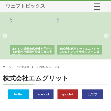
ウェブトピックス
る舗
ホクシン設備株式会社が手がけ
株式会社東京シー・エム・シー
株
る給排水空調消火設備工事の実
のGISインフラ管理システム導
か
績と強み
入メリット
由
ホーム >
その他業種
>
その他_法人・企業
株式会社エムグリット
twitter
facebook
google+
はてブ