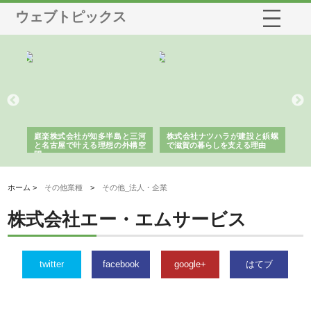
ウェブトピックス
ショ
庭楽株式会社が知多半島と三河
株式会社ナツハラが建設と鋲螺
株
る資
と名古屋で叶える理想の外構空
で滋賀の暮らしを支える理由
イ
間
容
ホーム >
その他業種
>
その他_法人・企業
株式会社エー・エムサービス
twitter
facebook
google+
はてブ