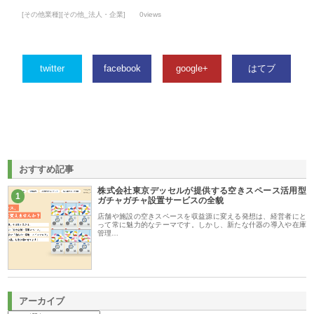
[その他業種][その他_法人・企業]
0views
twitter
facebook
google+
はてブ
おすすめ記事
株式会社東京デッセルが提供する空きスペース活用型
1
ガチャガチャ設置サービスの全貌
店舗や施設の空きスペースを収益源に変える発想は、経営者にと
って常に魅力的なテーマです。しかし、新たな什器の導入や在庫
管理…
アーカイブ