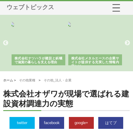
ウェブトピックス
三河
株式会社ナツハラが建設と鋲螺
株式会社メタルエースの企業サ
株
構空
で滋賀の暮らしを支える理由
イトが提供する充実した情報内
み
容とは
ホーム >
その他業種
>
その他_法人・企業
株式会社オザワが現場で選ばれる建
設資材調達力の実態
twitter
facebook
google+
はてブ