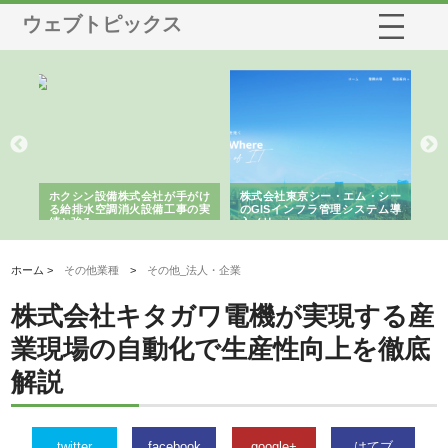
ウェブトピックス
る舗
ホクシン設備株式会社が手がけ
株式会社東京シー・エム・シー
株
る給排水空調消火設備工事の実
のGISインフラ管理システム導
か
績と強み
入メリット
由
ホーム >
その他業種
>
その他_法人・企業
株式会社キタガワ電機が実現する産
業現場の自動化で生産性向上を徹底
解説
twitter
facebook
google+
はてブ