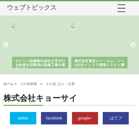
ウェブトピックス
る舗
ホクシン設備株式会社が手がけ
株式会社東京シー・エム・シー
株
る給排水空調消火設備工事の実
のGISインフラ管理システム導
か
績と強み
入メリット
由
ホーム >
その他業種
>
その他_法人・企業
株式会社キョーサイ
twitter
facebook
google+
はてブ