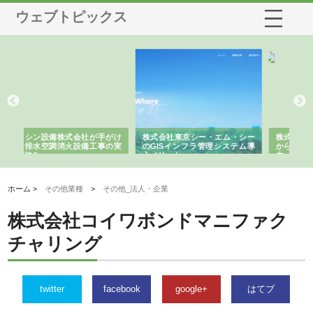
ウェブトピックス
シー・エム・シー
株式会社アクアスペースが水中
株式会社地盤調査事務所が
ラ管理システム導
から陸上まで一貫施工できる理
れ続ける理由と建設コンサ
由
強み
ホーム >
その他業種
>
その他_法人・企業
株式会社コイワボンドマニファク
チャリング
twitter
facebook
google+
はてブ