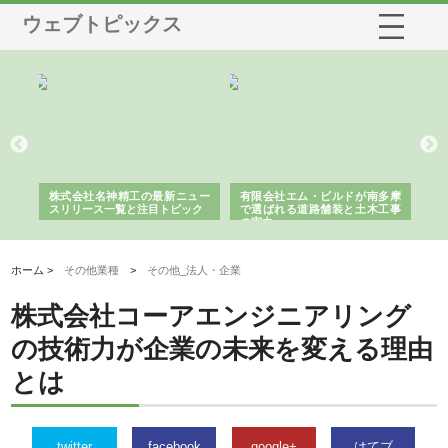
ウェブトピックス
選ば
株式会社名神精工の最新ニュー
有限会社エム・ビルドが南多摩
有
ルの
スリリース一覧と注目トピック
で選ばれる道路舗装と土木工事
ネ
の実力
ホーム >
その他業種
>
その他_法人・企業
株式会社コーアエンジニアリング
の技術力が企業の未来を変える理由
とは
twitter
facebook
google+
はてブ