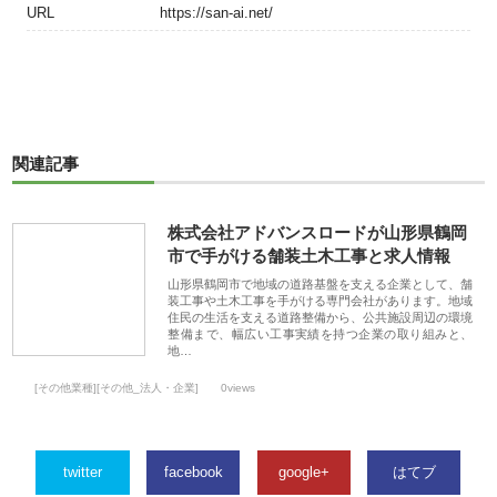
URL
https://san-ai.net/
関連記事
株式会社アドバンスロードが山形県鶴岡
市で手がける舗装土木工事と求人情報
山形県鶴岡市で地域の道路基盤を支える企業として、舗
装工事や土木工事を手がける専門会社があります。地域
住民の生活を支える道路整備から、公共施設周辺の環境
整備まで、幅広い工事実績を持つ企業の取り組みと、
地…
[その他業種][その他_法人・企業]
0views
twitter
facebook
google+
はてブ