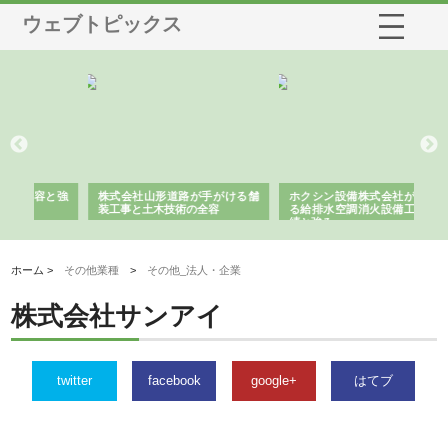
ウェブトピックス
手がける舗
ホクシン設備株式会社が手がけ
株式会社東京シー・エム・シー
全容
る給排水空調消火設備工事の実
のGISインフラ管理システム導
績と強み
入メリット
ホーム >
その他業種
>
その他_法人・企業
株式会社サンアイ
twitter
facebook
google+
はてブ