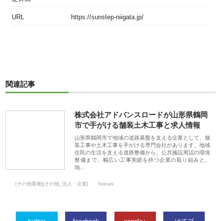
URL
https://sunstep-niigata.jp/
関連記事
株式会社アドバンスロードが山形県鶴岡
市で手がける舗装土木工事と求人情報
山形県鶴岡市で地域の道路基盤を支える企業として、舗
装工事や土木工事を手がける専門会社があります。地域
住民の生活を支える道路整備から、公共施設周辺の環境
整備まで、幅広い工事実績を持つ企業の取り組みと、
地…
[その他業種][その他_法人・企業]
0views