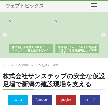
ウェブトピックス
選ば
株式会社名神精工の最新ニュー
有限会社エム・ビルドが南多摩
有
ルの
スリリース一覧と注目トピック
で選ばれる道路舗装と土木工事
ネ
の実力
ホーム >
その他業種
>
その他_法人・企業
株式会社サンステップの安全な仮設
足場で新潟の建設現場を支える
twitter
facebook
google+
はてブ