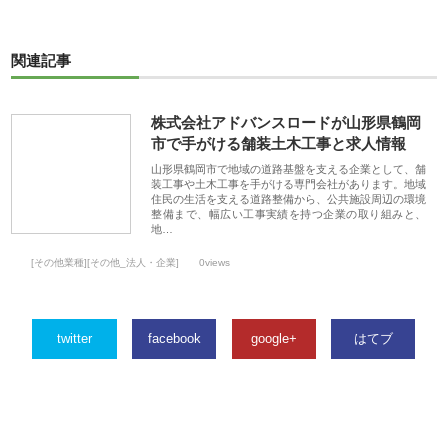
関連記事
株式会社アドバンスロードが山形県鶴岡
市で手がける舗装土木工事と求人情報
山形県鶴岡市で地域の道路基盤を支える企業として、舗
装工事や土木工事を手がける専門会社があります。地域
住民の生活を支える道路整備から、公共施設周辺の環境
整備まで、幅広い工事実績を持つ企業の取り組みと、
地…
[その他業種][その他_法人・企業]
0views
twitter
facebook
google+
はてブ