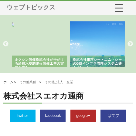
ウェブトピックス
る舗
ホクシン設備株式会社が手がけ
株式会社東京シー・エム・シー
株
る給排水空調消火設備工事の実
のGISインフラ管理システム導
か
績と強み
入メリット
由
ホーム >
その他業種
>
その他_法人・企業
株式会社スエオカ通商
twitter
facebook
google+
はてブ