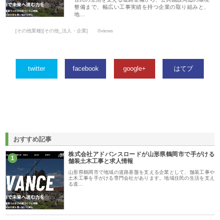
整備まで、幅広い工事実績を持つ企業の取り組みと、
地…
[その他業種][その他_法人・企業]
0views
twitter
facebook
google+
はてブ
おすすめ記事
株式会社アドバンスロードが山形県鶴岡市で手がける
1
舗装土木工事と求人情報
山形県鶴岡市で地域の道路基盤を支える企業として、舗装工事や
土木工事を手がける専門会社があります。地域住民の生活を支え
る道…