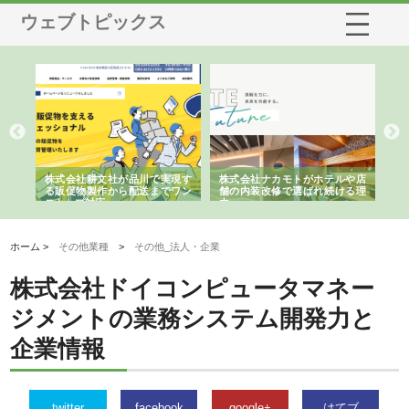
ウェブトピックス
ノー
株式会社耕文社が品川で実現す
株式会社ナカモトがホテルや店
株
の専
る販促物製作から配送までワン
舗の内装改修で選ばれ続ける理
れ
ストップ対応
由
強
ホーム >
その他業種
>
その他_法人・企業
株式会社ドイコンピュータマネー
ジメントの業務システム開発力と
企業情報
twitter
facebook
google+
はてブ