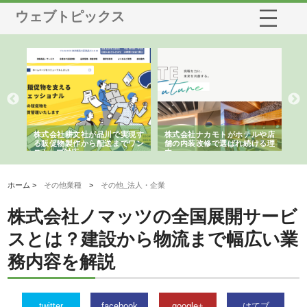
ウェブトピックス
ノー
株式会社耕文社が品川で実現す
株式会社ナカモトがホテルや店
株
の専
る販促物製作から配送までワン
舗の内装改修で選ばれ続ける理
れ
ストップ対応
由
強
ホーム >
その他業種
>
その他_法人・企業
株式会社ノマッツの全国展開サービ
スとは？建設から物流まで幅広い業
務内容を解説
twitter
facebook
google+
はてブ