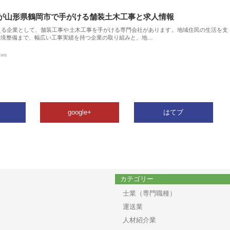
が山形県鶴岡市で手がける舗装土木工事と求人情報
える企業として、舗装工事や土木工事を手がける専門会社があります。地域住民の生活を支
環境整備まで、幅広い工事実績を持つ企業の取り組みと、地…
ews
google+
はてブ
カテゴリー
士業（専門職種）
運送業
人材紹介業