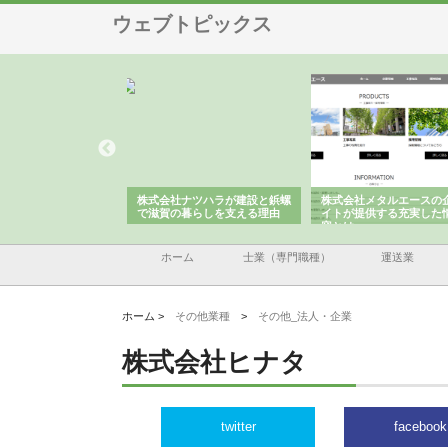
ウェブトピックス
会社が知多半島と三河
株式会社ナツハラが建設と鋲螺
株式会社メタルエースの
で叶える理想の外構空
で滋賀の暮らしを支える理由
イトが提供する充実した
容とは
ホーム
士業（専門職種）
運送業
ホーム >
その他業種
>
その他_法人・企業
株式会社ヒナタ
twitter
facebook