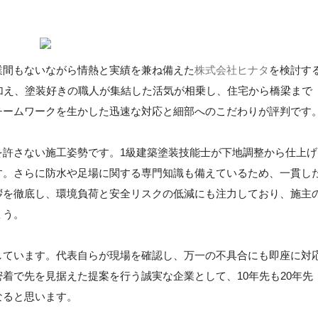
業間もないながら情熱と実績を兼ね備えた
株式会社ヒナタ
を検討す
加え、塗装好きの職人が集結した活気が相乗し、住宅から橋梁まで
チームワークを生かした迅速な対応と細部へのこだわりが評判です
を許さない施工姿勢です。1級建築塗装技能士が下地調整から仕上げ
す。さらに防水や足場に関する専門知識も備えているため、一貫し
拶を徹底し、環境負荷と安全リスクの低減にも注力しており、施主
ょう。
しています。代表自らが現場を確認し、万一の不具合にも即座に対
着で先を見据えた提案を行う誠実な企業として、10年先も20年先
なると思います。