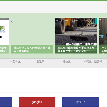
企業サ
株式会社ＣＳＡの事業内容と強
株式会社山形道路が手がける舗
ホク
情報内
みを徹底解説
装工事と土木技術の全容
る給
績と
人材紹介業
製造業
通信業
小売業・販売業
google+
はてブ