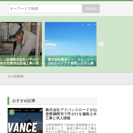
シン設備株式会社が手がけ
株式会社東京シー・エム・シー
株式会社アクアスペ
排水空調消火設備工事の実
のGISインフラ管理システム導
から陸上まで一貫施
強み
入メリット
由
その他業種
おすすめ記事
株式会社アドバンスロードが山
1
形県鶴岡市で手がける舗装土木
工事と求人情報
山形県鶴岡市で地域の道路基盤を支え
る企業として、舗装工事や土木工事を
手がける専門会社があります。地域住