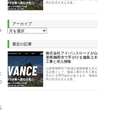
民の生活を支える道…
アーカイブ
る
最近の記事
。
株式会社アドバンスロードが山
形県鶴岡市で手がける舗装土木
工事と求人情報
山形県鶴岡市で地域の道路基盤を支え
た
る企業として、舗装工事や土木工事を
手がける専門会社があります。地域住
民の生活を支える道…
の
応