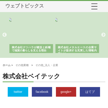
ウェブトピックス
三河
株式会社ナツハラが建設と鋲螺
株式会社メタルエースの企業サ
株
構空
で滋賀の暮らしを支える理由
イトが提供する充実した情報内
み
容とは
ホーム >
その他業種
>
その他_法人・企業
株式会社ベイテック
twitter
facebook
google+
はてブ