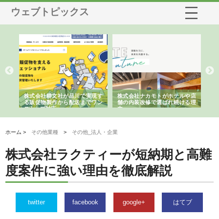
ウェブトピックス
ノー
株式会社耕文社が品川で実現す
株式会社ナカモトがホテルや店
株
の専
る販促物製作から配送までワン
舗の内装改修で選ばれ続ける理
れ
ストップ対応
由
強
ホーム >
その他業種
>
その他_法人・企業
株式会社ラクティーが短納期と高難
度案件に強い理由を徹底解説
twitter
facebook
google+
はてブ