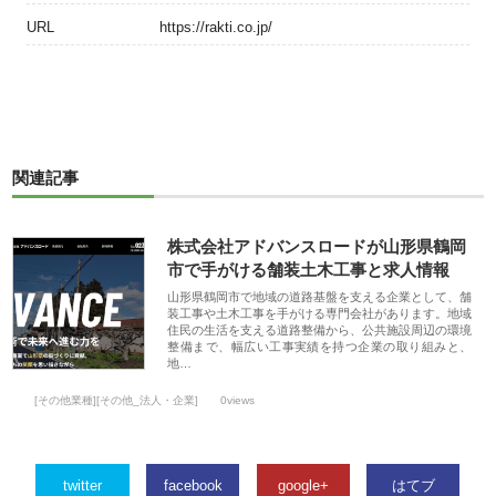
URL
https://rakti.co.jp/
関連記事
株式会社アドバンスロードが山形県鶴岡
市で手がける舗装土木工事と求人情報
山形県鶴岡市で地域の道路基盤を支える企業として、舗
装工事や土木工事を手がける専門会社があります。地域
住民の生活を支える道路整備から、公共施設周辺の環境
整備まで、幅広い工事実績を持つ企業の取り組みと、
地…
[その他業種][その他_法人・企業]
0views
twitter
facebook
google+
はてブ