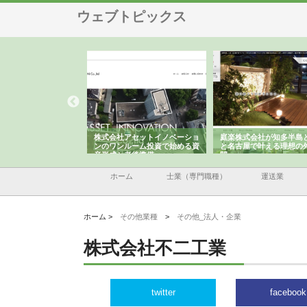
ウェブトピックス
ＯＮＯｃｏｍｐａｎｙ
株式会社アセットイノベーショ
庭楽株式会社が知多半島
ら広域配送を実現でき
ンのワンルーム投資で始める資
と名古屋で叶える理想の
産形成と老後準備
間
ホーム
士業（専門職種）
運送業
ホーム >
その他業種
>
その他_法人・企業
株式会社不二工業
twitter
facebook