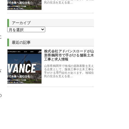
民の生活を支える道…
アーカイブ
に
最近の記事
株式会社アドバンスロードが山
形県鶴岡市で手がける舗装土木
工事と求人情報
山形県鶴岡市で地域の道路基盤を支え
な
る企業として、舗装工事や土木工事を
手がける専門会社があります。地域住
民の生活を支える道…
の