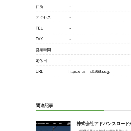
住所
－
アクセス
－
TEL
－
FAX
－
営業時間
－
定休日
－
URL
https://fuzi-ind1968.co.jp
関連記事
株式会社アドバンスロード
山形県鶴岡市で地域の道路基盤を支