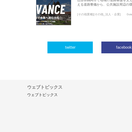
える道路整備から、公共施設周辺の
[その他業種][その他_法人・企業]
0vi
twitter
facebook
ウェブトピックス
ウェブトピックス