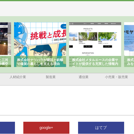
と三河
株式会社ナツハラが建設と鋲螺
株式会社メタルエースの企業サ
株式
外構空
で滋賀の暮らしを支える理由
イトが提供する充実した情報内
みを
容とは
人材紹介業
製造業
通信業
小売業・販売業
google+
はてブ