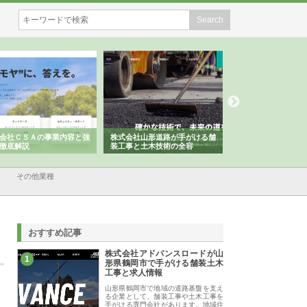
会社ＣＳＡの事業内容と強
株式会社山形道路が手がける舗
ホクシン設備株式会
徹底解説
装工事と土木技術の全容
る給排水空調消火設
績と強み
その他業種
おすすめ記事
株式会社アドバンスロードが山
1
形県鶴岡市で手がける舗装土木
工事と求人情報
山形県鶴岡市で地域の道路基盤を支え
る企業として、舗装工事や土木工事を
手がける専門会社があります。地域住