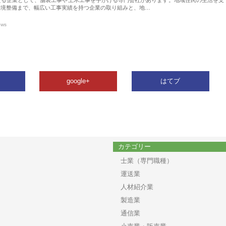
環境整備まで、幅広い工事実績を持つ企業の取り組みと、地…
ews
google+
はてブ
カテゴリー
士業（専門職種）
運送業
人材紹介業
製造業
通信業