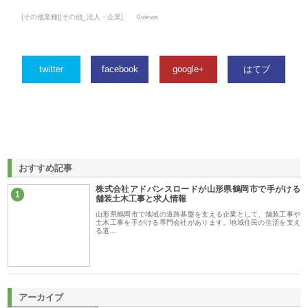
[その他業種][その他_法人・企業]
0views
twitter
facebook
google+
はてブ
おすすめ記事
株式会社アドバンスロードが山形県鶴岡市で手がける
1
舗装土木工事と求人情報
山形県鶴岡市で地域の道路基盤を支える企業として、舗装工事や
土木工事を手がける専門会社があります。地域住民の生活を支え
る道…
アーカイブ