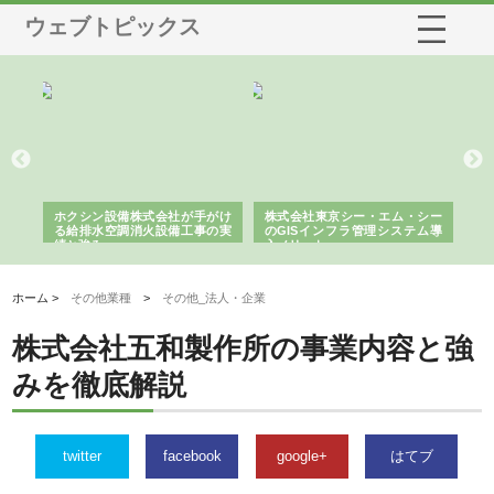
ウェブトピックス
る舗
ホクシン設備株式会社が手がけ
株式会社東京シー・エム・シー
株
る給排水空調消火設備工事の実
のGISインフラ管理システム導
か
績と強み
入メリット
由
ホーム >
その他業種
>
その他_法人・企業
株式会社五和製作所の事業内容と強
みを徹底解説
twitter
facebook
google+
はてブ