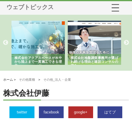
ウェブトピックス
シー
株式会社アクアスペースが水中
株式会社地盤調査事務所が選ば
株
ム導
から陸上まで一貫施工できる理
れ続ける理由と建設コンサルの
ス
由
強み
ホーム >
その他業種
>
その他_法人・企業
株式会社伊藤
twitter
facebook
google+
はてブ