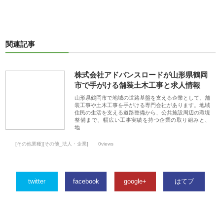
関連記事
株式会社アドバンスロードが山形県鶴岡
市で手がける舗装土木工事と求人情報
山形県鶴岡市で地域の道路基盤を支える企業として、舗
装工事や土木工事を手がける専門会社があります。地域
住民の生活を支える道路整備から、公共施設周辺の環境
整備まで、幅広い工事実績を持つ企業の取り組みと、
地…
[その他業種][その他_法人・企業]
0views
twitter
facebook
google+
はてブ