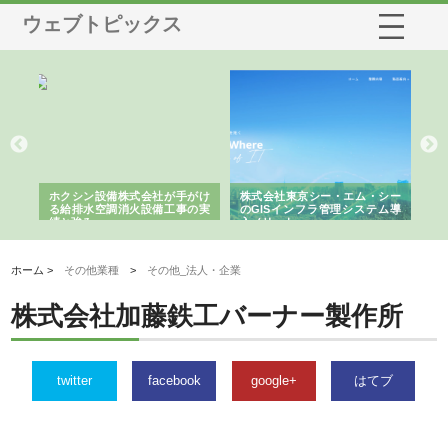
ウェブトピックス
る舗
ホクシン設備株式会社が手がけ
株式会社東京シー・エム・シー
株
る給排水空調消火設備工事の実
のGISインフラ管理システム導
か
績と強み
入メリット
由
ホーム >
その他業種
>
その他_法人・企業
株式会社加藤鉄工バーナー製作所
twitter
facebook
google+
はてブ