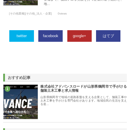
地…
[その他業種][その他_法人・企業]
0views
twitter
facebook
google+
はてブ
おすすめ記事
株式会社アドバンスロードが山形県鶴岡市で手がける
1
舗装土木工事と求人情報
山形県鶴岡市で地域の道路基盤を支える企業として、舗装工事や
土木工事を手がける専門会社があります。地域住民の生活を支え
る道…