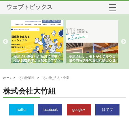
ウェブトピックス
ノー
株式会社耕文社が品川で実現す
株式会社ナカモトがホテルや店
株
の専
る販促物製作から配送までワン
舗の内装改修で選ばれ続ける理
れ
ストップ対応
由
強
ホーム >
その他業種
>
その他_法人・企業
株式会社大竹組
twitter
facebook
google+
はてブ