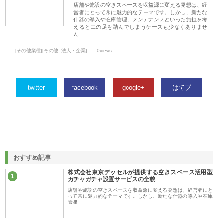
店舗や施設の空きスペースを収益源に変える発想は、経
営者にとって常に魅力的なテーマです。しかし、新たな
什器の導入や在庫管理、メンテナンスといった負担を考
えると二の足を踏んでしまうケースも少なくありませ
ん…
[その他業種][その他_法人・企業]
0views
twitter
facebook
google+
はてブ
おすすめ記事
株式会社東京デッセルが提供する空きスペース活用型
1
ガチャガチャ設置サービスの全貌
店舗や施設の空きスペースを収益源に変える発想は、経営者にと
って常に魅力的なテーマです。しかし、新たな什器の導入や在庫
管理…