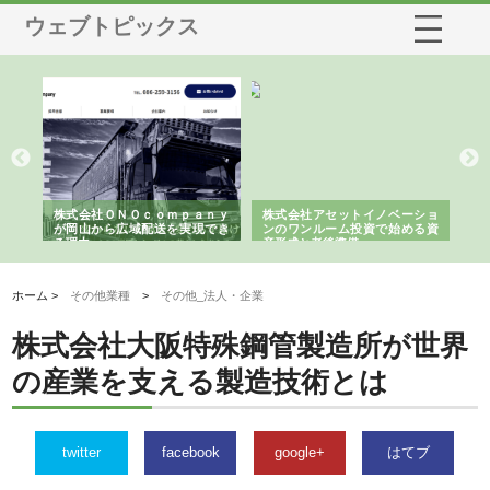
ウェブトピックス
う建
株式会社ＯＮＯｃｏｍｐａｎｙ
株式会社アセットイノベーショ
庭
性
が岡山から広域配送を実現でき
ンのワンルーム投資で始める資
と
る理由
産形成と老後準備
間
ホーム >
その他業種
>
その他_法人・企業
株式会社大阪特殊鋼管製造所が世界
の産業を支える製造技術とは
twitter
facebook
google+
はてブ