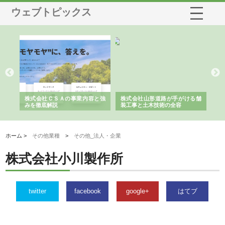
ウェブトピックス
業サ
株式会社ＣＳＡの事業内容と強
株式会社山形道路が手がける舗
ホ
報内
みを徹底解説
装工事と土木技術の全容
る
績
ホーム >
その他業種
>
その他_法人・企業
株式会社小川製作所
twitter
facebook
google+
はてブ