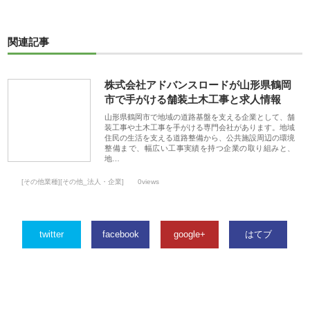
関連記事
株式会社アドバンスロードが山形県鶴岡
市で手がける舗装土木工事と求人情報
山形県鶴岡市で地域の道路基盤を支える企業として、舗
装工事や土木工事を手がける専門会社があります。地域
住民の生活を支える道路整備から、公共施設周辺の環境
整備まで、幅広い工事実績を持つ企業の取り組みと、
地…
[その他業種][その他_法人・企業]
0views
twitter
facebook
google+
はてブ