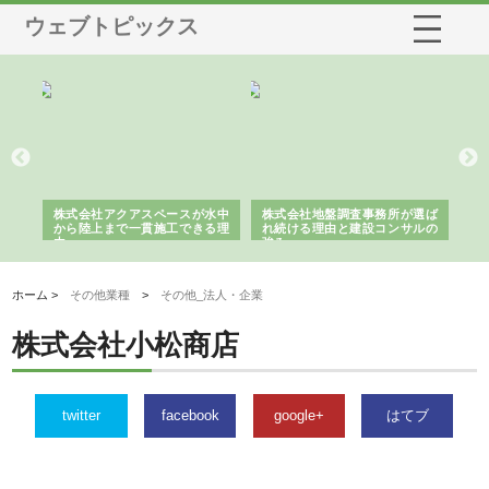
ウェブトピックス
シー
株式会社アクアスペースが水中
株式会社地盤調査事務所が選ば
株
ム導
から陸上まで一貫施工できる理
れ続ける理由と建設コンサルの
ス
由
強み
ホーム >
その他業種
>
その他_法人・企業
株式会社小松商店
twitter
facebook
google+
はてブ