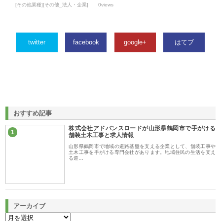
[その他業種][その他_法人・企業]
0views
twitter
facebook
google+
はてブ
おすすめ記事
株式会社アドバンスロードが山形県鶴岡市で手がける
1
舗装土木工事と求人情報
山形県鶴岡市で地域の道路基盤を支える企業として、舗装工事や
土木工事を手がける専門会社があります。地域住民の生活を支え
る道…
アーカイブ