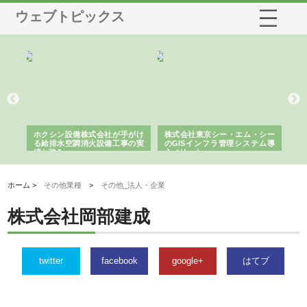
ウェブトピックス
る舗
ホクシン設備株式会社が手がけ
株式会社東京シー・エム・シー
株
る給排水空調消火設備工事の実
のGISインフラ管理システム導
か
績と強み
入メリット
由
ホーム >
その他業種
>
その他_法人・企業
株式会社岡部建成
twitter
facebook
google+
はてブ