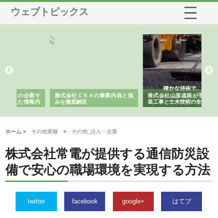
ウェブトピックス
業サ
株式会社ＣＳＡの事業内容と強
株式会社山形道路が手がける舗
ホ
報内
みを徹底解説
装工事と土木技術の全容
る
績
ホーム >
その他業種
>
その他_法人・企業
株式会社常電が提供する通信防災設
備で安心の職場環境を実現する方法
twitter
facebook
google+
はてブ