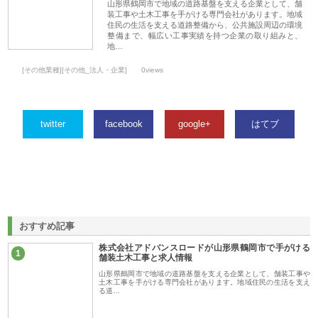
山形県鶴岡市で地域の道路基盤を支える企業として、舗
装工事や土木工事を手がける専門会社があります。地域
住民の生活を支える道路整備から、公共施設周辺の環境
整備まで、幅広い工事実績を持つ企業の取り組みと、
地…
[その他業種][その他_法人・企業]
0views
twitter
facebook
google+
はてブ
おすすめ記事
株式会社アドバンスロードが山形県鶴岡市で手がける
1
舗装土木工事と求人情報
山形県鶴岡市で地域の道路基盤を支える企業として、舗装工事や
土木工事を手がける専門会社があります。地域住民の生活を支え
る道…