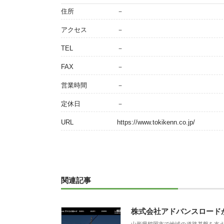
住所
－
アクセス
－
TEL
－
FAX
－
営業時間
－
定休日
－
URL
https://www.tokikenn.co.jp/
関連記事
株式会社アドバンスロード
山形県鶴岡市で地域の道路基盤を支