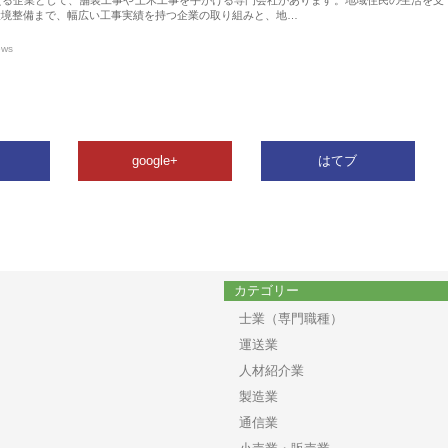
環境整備まで、幅広い工事実績を持つ企業の取り組みと、地…
ews
google+
はてブ
カテゴリー
士業（専門職種）
運送業
人材紹介業
製造業
通信業