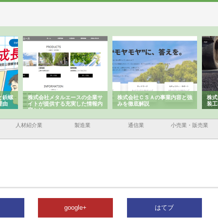
と鋲螺
株式会社メタルエースの企業サ
株式会社ＣＳＡの事業内容と強
株式
理由
イトが提供する充実した情報内
みを徹底解説
装工
容とは
人材紹介業
製造業
通信業
小売業・販売業
google+
はてブ