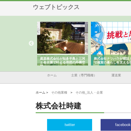
ウェブトピックス
アセットイノベーショ
庭楽株式会社が知多半島と三河
株式会社ナツハラが建設
ルーム投資で始める資
と名古屋で叶える理想の外構空
で滋賀の暮らしを支える
老後準備
間
ホーム
士業（専門職種）
運送業
ホーム >
その他業種
>
その他_法人・企業
株式会社時建
twitter
facebook