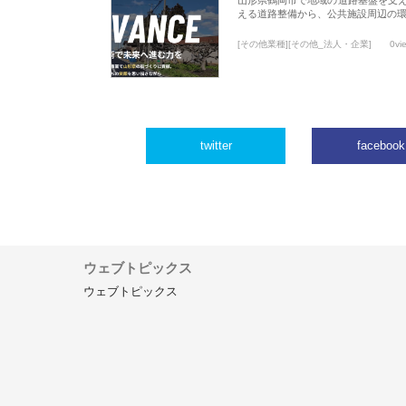
える道路整備から、公共施設周辺の
[その他業種][その他_法人・企業]
0vi
twitter
facebook
ウェブトピックス
ウェブトピックス