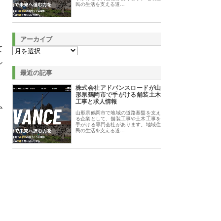
民の生活を支える道…
アーカイブ
て
ン
最近の記事
株式会社アドバンスロードが山
形県鶴岡市で手がける舗装土木
工事と求人情報
ム
山形県鶴岡市で地域の道路基盤を支え
、
る企業として、舗装工事や土木工事を
手がける専門会社があります。地域住
民の生活を支える道…