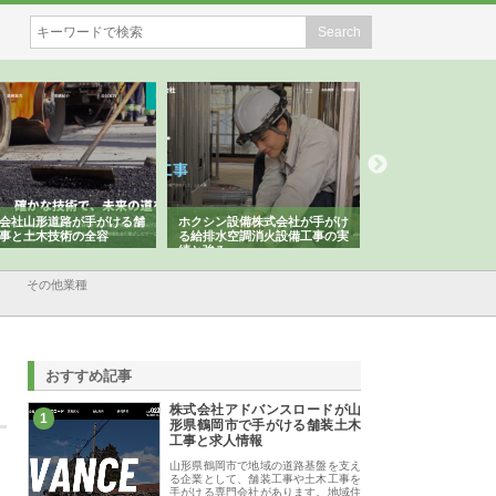
会社山形道路が手がける舗
ホクシン設備株式会社が手がけ
株式会社東京シー・
事と土木技術の全容
る給排水空調消火設備工事の実
のGISインフラ管理
績と強み
入メリット
その他業種
おすすめ記事
株式会社アドバンスロードが山
1
形県鶴岡市で手がける舗装土木
工事と求人情報
山形県鶴岡市で地域の道路基盤を支え
る企業として、舗装工事や土木工事を
手がける専門会社があります。地域住