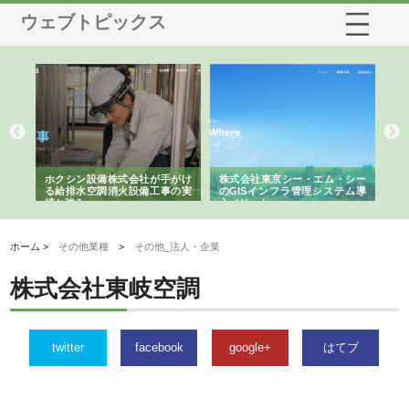
ウェブトピックス
る舗
ホクシン設備株式会社が手がけ
株式会社東京シー・エム・シー
株
る給排水空調消火設備工事の実
のGISインフラ管理システム導
か
績と強み
入メリット
由
ホーム >
その他業種
>
その他_法人・企業
株式会社東岐空調
twitter
facebook
google+
はてブ