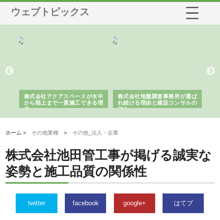
ウェブトピックス
シー
株式会社アクアスペースが水中
株式会社地盤調査事務所が選ば
株
ム導
から陸上まで一貫施工できる理
れ続ける理由と建設コンサルの
ス
由
強み
ホーム >
その他業種
>
その他_法人・企業
株式会社池田管工事が掲げる誠実な
姿勢と施工品質の関係性
twitter
facebook
google+
はてブ