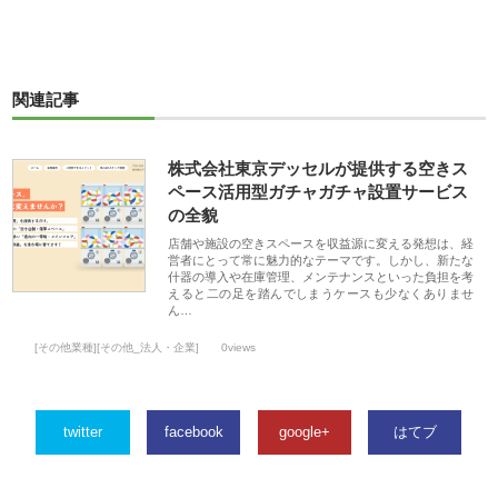
関連記事
株式会社東京デッセルが提供する空きス
ペース活用型ガチャガチャ設置サービス
の全貌
店舗や施設の空きスペースを収益源に変える発想は、経
営者にとって常に魅力的なテーマです。しかし、新たな
什器の導入や在庫管理、メンテナンスといった負担を考
えると二の足を踏んでしまうケースも少なくありませ
ん…
[その他業種][その他_法人・企業]
0views
twitter
facebook
google+
はてブ