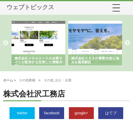
ウェブトピックス
株式会社メタルエースの企業サ
株式会社ＣＳＡの事業内容と強
株式会
イトが提供する充実した情報内
みを徹底解説
装工事
容とは
ホーム >
その他業種
>
その他_法人・企業
株式会社沢工務店
twitter
facebook
google+
はてブ