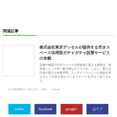
関連記事
株式会社東京デッセルが提供する空きス
ペース活用型ガチャガチャ設置サービス
の全貌
店舗や施設の空きスペースを収益源に変える発想は、経
営者にとって常に魅力的なテーマです。しかし、新たな
什器の導入や在庫管理、メンテナンスといった負担を考
えると二の足を踏んでしまうケースも少なくありませ
ん…
[その他業種][その他_法人・企業]
0views
twitter
facebook
google+
はてブ