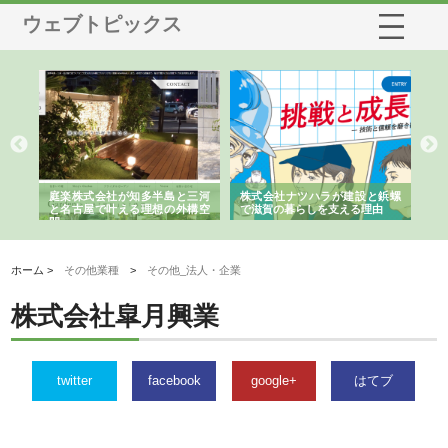
ウェブトピックス
ショ
庭楽株式会社が知多半島と三河
株式会社ナツハラが建設と鋲螺
株
る資
と名古屋で叶える理想の外構空
で滋賀の暮らしを支える理由
イ
間
容
ホーム >
その他業種
>
その他_法人・企業
株式会社皐月興業
twitter
facebook
google+
はてブ