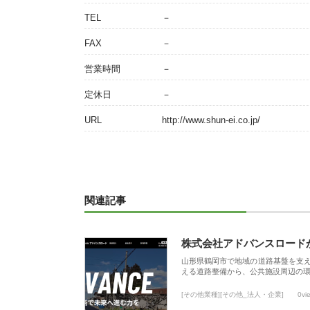
TEL
－
FAX
－
営業時間
－
定休日
－
URL
http://www.shun-ei.co.jp/
関連記事
株式会社アドバンスロード
山形県鶴岡市で地域の道路基盤を支
える道路整備から、公共施設周辺の
[その他業種][その他_法人・企業]
0vi