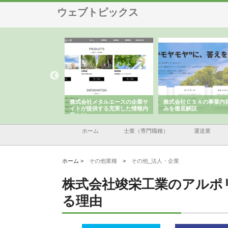
ウェブトピックス
メタルエースの企業サ
株式会社ＣＳＡの事業内容と強
株式会社山形道路が手が
供する充実した情報内
みを徹底解説
装工事と土木技術の全容
ホーム
士業（専門職種）
運送業
ホーム >
その他業種
>
その他_法人・企業
株式会社竣栄工業のアルポ
る理由