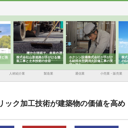
ける舗
ホクシン設備株式会社が手がけ
株式会社東京シー・エム・シー
株式
る給排水空調消火設備工事の実
のGISインフラ管理システム導
から
績と強み
入メリット
由
人材紹介業
製造業
通信業
小売業・販売業
リック加工技術が建築物の価値を高め