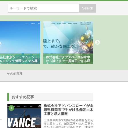
会社アクアスペースが水中
株式会社地盤調査事務所が選ば
株式会社名神精工の
陸上まで一貫施工できる理
れ続ける理由と建設コンサルの
スリリース一覧と注
強み
その他業種
おすすめ記事
株式会社アドバンスロードが山
1
形県鶴岡市で手がける舗装土木
工事と求人情報
山形県鶴岡市で地域の道路基盤を支え
る企業として、舗装工事や土木工事を
手がける専門会社があります。地域住