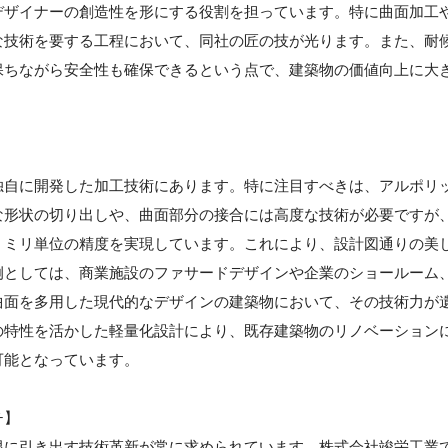
デザイナーの創造性を形にする役割を担っています。特に曲面加工
な技術を要する工程において、同社の匠の技が光ります。また、耐
保ちながら安全性も確保できるという点で、建築物の価値向上に大
独自に開発した加工技術にあります。特に注目すべきは、アルポリ
な形状の切り出しや、曲面部分の接合には高度な技術が必要ですが
、ミリ単位の精度を実現しています。これにより、設計図通りの美
例としては、商業施設のファサードデザインや企業のショールーム
曲面を多用した現代的なデザインの建築物において、その技術力が
の特性を活かした軽量化設計により、既存建築物のリノベーション
可能となっています。
チ】
限に引き出す技術革新が常に求められています。株式会社竣栄工業