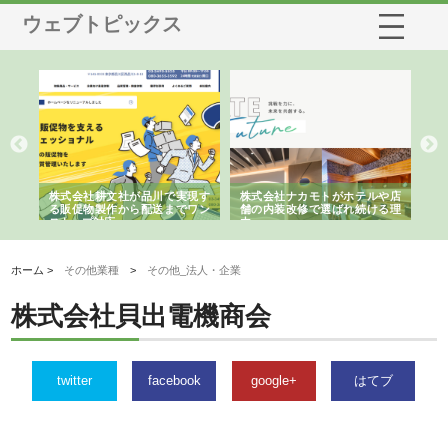
ウェブトピックス
ノー
株式会社耕文社が品川で実現す
株式会社ナカモトがホテルや店
株
の専
る販促物製作から配送までワン
舗の内装改修で選ばれ続ける理
れ
ストップ対応
由
強
ホーム >
その他業種
>
その他_法人・企業
株式会社貝出電機商会
twitter
facebook
google+
はてブ