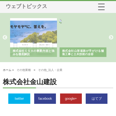
ウェブトピックス
業サ
株式会社ＣＳＡの事業内容と強
株式会社山形道路が手がける舗
ホ
報内
みを徹底解説
装工事と土木技術の全容
る
績
ホーム >
その他業種
>
その他_法人・企業
株式会社金山建設
twitter
facebook
google+
はてブ