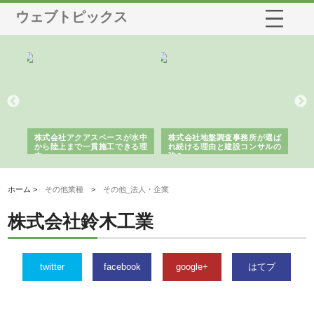
ウェブトピックス
シー
株式会社アクアスペースが水中
株式会社地盤調査事務所が選ば
株
ム導
から陸上まで一貫施工できる理
れ続ける理由と建設コンサルの
ス
由
強み
ホーム >
その他業種
>
その他_法人・企業
株式会社鈴木工業
twitter
facebook
google+
はてブ