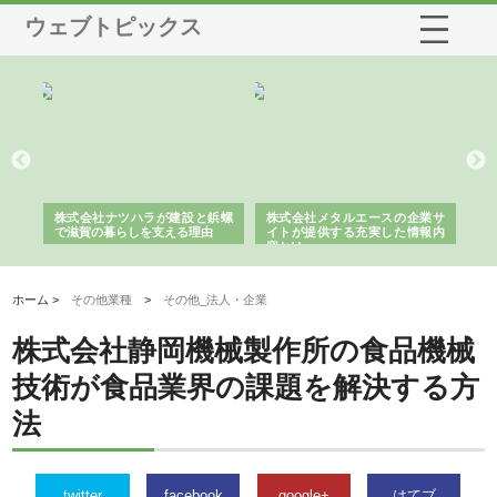
ウェブトピックス
三河
株式会社ナツハラが建設と鋲螺
株式会社メタルエースの企業サ
株
構空
で滋賀の暮らしを支える理由
イトが提供する充実した情報内
み
容とは
ホーム >
その他業種
>
その他_法人・企業
株式会社静岡機械製作所の食品機械
技術が食品業界の課題を解決する方
法
twitter
facebook
google+
はてブ