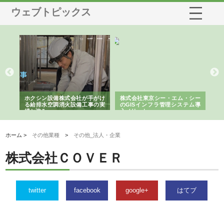
ウェブトピックス
る舗
ホクシン設備株式会社が手がけ
株式会社東京シー・エム・シー
株
る給排水空調消火設備工事の実
のGISインフラ管理システム導
か
績と強み
入メリット
由
ホーム >
その他業種
>
その他_法人・企業
株式会社ＣＯＶＥＲ
twitter
facebook
google+
はてブ