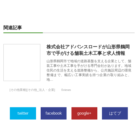
関連記事
株式会社アドバンスロードが山形県鶴岡
市で手がける舗装土木工事と求人情報
山形県鶴岡市で地域の道路基盤を支える企業として、舗
装工事や土木工事を手がける専門会社があります。地域
住民の生活を支える道路整備から、公共施設周辺の環境
整備まで、幅広い工事実績を持つ企業の取り組みと、
地…
[その他業種][その他_法人・企業]
0views
twitter
facebook
google+
はてブ