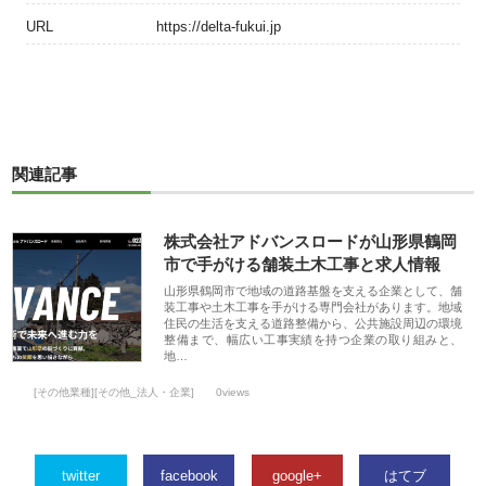
URL
https://delta-fukui.jp
関連記事
株式会社アドバンスロードが山形県鶴岡
市で手がける舗装土木工事と求人情報
山形県鶴岡市で地域の道路基盤を支える企業として、舗
装工事や土木工事を手がける専門会社があります。地域
住民の生活を支える道路整備から、公共施設周辺の環境
整備まで、幅広い工事実績を持つ企業の取り組みと、
地…
[その他業種][その他_法人・企業]
0views
twitter
facebook
google+
はてブ