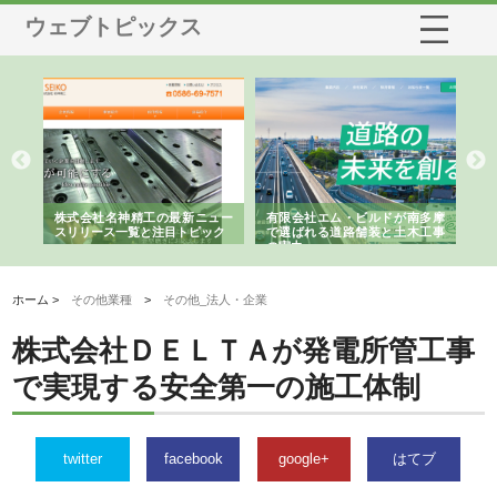
ウェブトピックス
選ば
株式会社名神精工の最新ニュー
有限会社エム・ビルドが南多摩
有
ルの
スリリース一覧と注目トピック
で選ばれる道路舗装と土木工事
ネ
の実力
ホーム >
その他業種
>
その他_法人・企業
株式会社ＤＥＬＴＡが発電所管工事
で実現する安全第一の施工体制
twitter
facebook
google+
はてブ