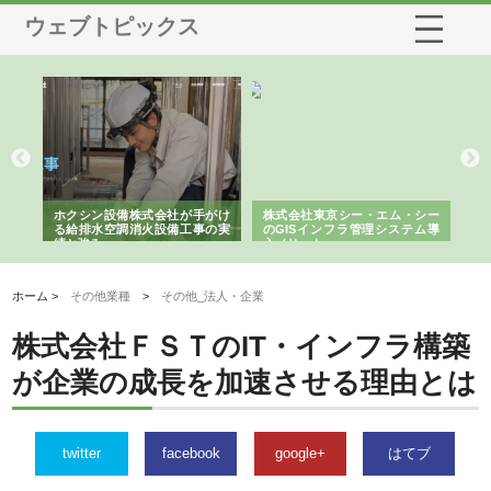
ウェブトピックス
る舗
ホクシン設備株式会社が手がけ
株式会社東京シー・エム・シー
株
る給排水空調消火設備工事の実
のGISインフラ管理システム導
か
績と強み
入メリット
由
ホーム >
その他業種
>
その他_法人・企業
株式会社ＦＳＴのIT・インフラ構築
が企業の成長を加速させる理由とは
twitter
facebook
google+
はてブ