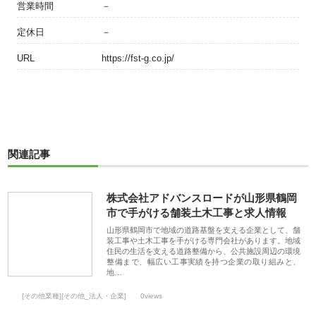
営業時間
－
定休日
－
URL
https://fst-g.co.jp/
関連記事
株式会社アドバンスロードが山形県鶴岡
市で手がける舗装土木工事と求人情報
山形県鶴岡市で地域の道路基盤を支える企業として、舗
装工事や土木工事を手がける専門会社があります。地域
住民の生活を支える道路整備から、公共施設周辺の環境
整備まで、幅広い工事実績を持つ企業の取り組みと、
地…
[その他業種][その他_法人・企業]
0views