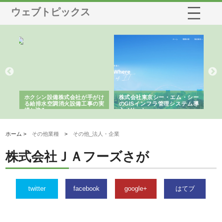
ウェブトピックス
る舗
ホクシン設備株式会社が手がけ
株式会社東京シー・エム・シー
株
る給排水空調消火設備工事の実
のGISインフラ管理システム導
か
績と強み
入メリット
由
ホーム >
その他業種
>
その他_法人・企業
株式会社ＪＡフーズさが
twitter
facebook
google+
はてブ