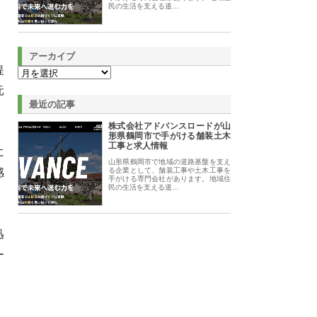
民の生活を支える道…
アーカイブ
提
元
最近の記事
株式会社アドバンスロードが山
形県鶴岡市で手がける舗装土木
工事と求人情報
に
山形県鶴岡市で地域の道路基盤を支え
感
る企業として、舗装工事や土木工事を
手がける専門会社があります。地域住
民の生活を支える道…
迅
ー