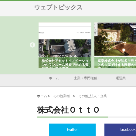
ウェブトピックス
式会社アセットイノベーショ
庭楽株式会社が知多半島と三河
株式会社ナツハラが
のワンルーム投資で始める資
と名古屋で叶える理想の外構空
で滋賀の暮らしを支
形成と老後準備
間
ホーム
士業（専門職種）
運送業
ホーム >
その他業種
>
その他_法人・企業
株式会社ＯｔｔＯ
twitter
facebook