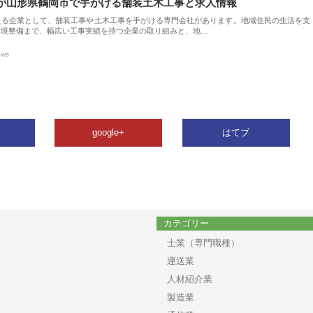
が山形県鶴岡市で手がける舗装土木工事と求人情報
える企業として、舗装工事や土木工事を手がける専門会社があります。地域住民の生活を支
環境整備まで、幅広い工事実績を持つ企業の取り組みと、地…
ews
google+
はてブ
カテゴリー
士業（専門職種）
運送業
人材紹介業
製造業