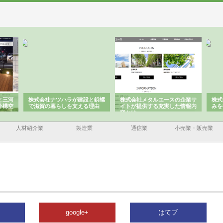
建設と鋲螺
株式会社メタルエースの企業サ
株式会社ＣＳＡの事業内容と強
える理由
イトが提供する充実した情報内
みを徹底解説
容とは
人材紹介業
製造業
通信業
小売業・販売業
google+
はてブ