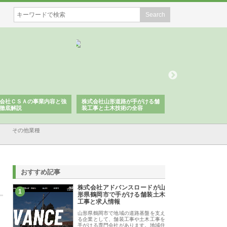
株式会社山形道路が手がける舗
ホクシン設備株式会社が手がけ
株式会社東京シ
装工事と土木技術の全容
る給排水空調消火設備工事の実
のGISインフ
績と強み
入メリット
その他業種
おすすめ記事
株式会社アドバンスロードが山
1
形県鶴岡市で手がける舗装土木
工事と求人情報
山形県鶴岡市で地域の道路基盤を支え
る企業として、舗装工事や土木工事を
手がける専門会社があります。地域住