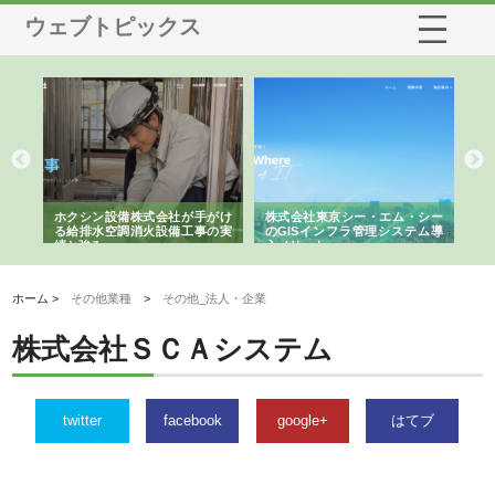
ウェブトピックス
る舗
ホクシン設備株式会社が手がけ
株式会社東京シー・エム・シー
株
る給排水空調消火設備工事の実
のGISインフラ管理システム導
か
績と強み
入メリット
由
ホーム >
その他業種
>
その他_法人・企業
株式会社ＳＣＡシステム
twitter
facebook
google+
はてブ