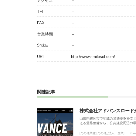
アクセス
－
TEL
－
FAX
－
営業時間
－
定休日
－
URL
http://www.smilesol.com/
関連記事
株式会社アドバンスロード
山形県鶴岡市で地域の道路基盤を支
える道路整備から、公共施設周辺の
[その他業種][その他_法人・企業]
0vi