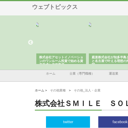
ウェブトピックス
ＯＮＯｃｏｍｐａｎｙ
株式会社アセットイノベーショ
庭楽株式会社が知多半島
ら広域配送を実現でき
ンのワンルーム投資で始める資
と名古屋で叶える理想の
産形成と老後準備
間
ホーム
士業（専門職種）
運送業
ホーム >
その他業種
>
その他_法人・企業
株式会社ＳＭＩＬＥ ＳＯ
twitter
facebook