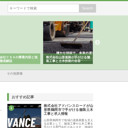
会社ＣＳＡの事業内容と強
株式会社山形道路が手がける舗
ホクシン設備株式会
徹底解説
装工事と土木技術の全容
る給排水空調消火設
績と強み
その他業種
おすすめ記事
株式会社アドバンスロードが山
1
形県鶴岡市で手がける舗装土木
工事と求人情報
山形県鶴岡市で地域の道路基盤を支え
る企業として、舗装工事や土木工事を
手がける専門会社があります。地域住