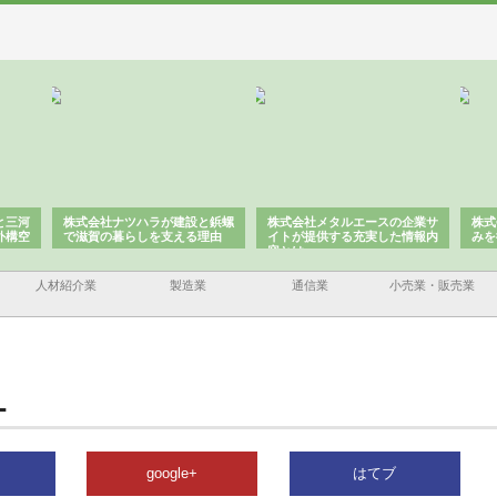
と三河
株式会社ナツハラが建設と鋲螺
株式会社メタルエースの企業サ
株式
外構空
で滋賀の暮らしを支える理由
イトが提供する充実した情報内
みを
容とは
人材紹介業
製造業
通信業
小売業・販売業
Ｌ
google+
はてブ