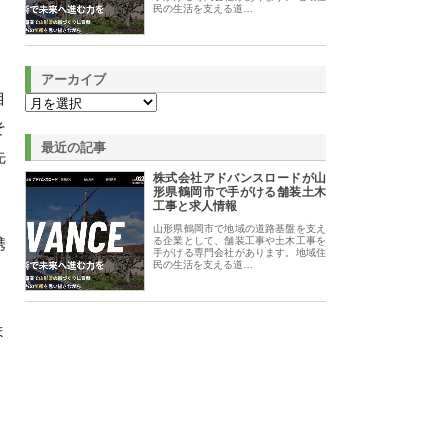
民の生活を支える道…
アーカイブ
目
そ
最近の記事
先
株式会社アドバンスロードが山
形県鶴岡市で手がける舗装土木
工事と求人情報
山形県鶴岡市で地域の道路基盤を支え
携
る企業として、舗装工事や土木工事を
手がける専門会社があります。地域住
民の生活を支える道…
ま