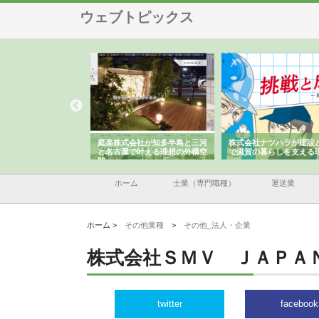
ウェブトピックス
アセットイノベーショ
庭楽株式会社が知多半島と三河
株式会社ナツハラが建設
ルーム投資で始める資
と名古屋で叶える理想の外構空
で滋賀の暮らしを支える
老後準備
間
ホーム
士業（専門職種）
運送業
ホーム >
その他業種
>
その他_法人・企業
株式会社ＳＭＶ ＪＡＰＡ
twitter
facebook