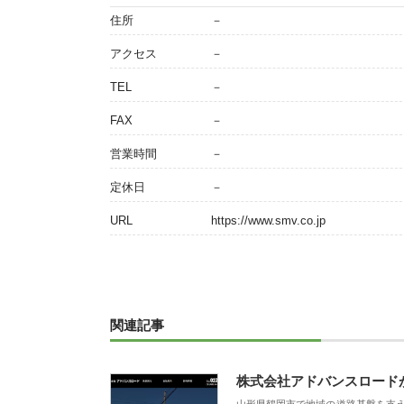
住所
－
アクセス
－
TEL
－
FAX
－
営業時間
－
定休日
－
URL
https://www.smv.co.jp
関連記事
株式会社アドバンスロード
山形県鶴岡市で地域の道路基盤を支