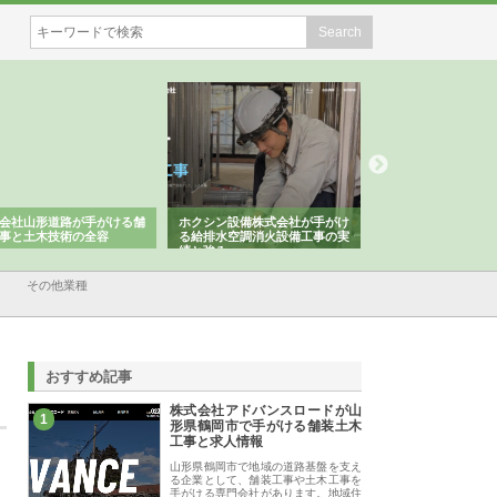
会社山形道路が手がける舗
ホクシン設備株式会社が手がけ
株式会社東京シー・
事と土木技術の全容
る給排水空調消火設備工事の実
のGISインフラ管理
績と強み
入メリット
その他業種
おすすめ記事
株式会社アドバンスロードが山
1
形県鶴岡市で手がける舗装土木
工事と求人情報
山形県鶴岡市で地域の道路基盤を支え
る企業として、舗装工事や土木工事を
手がける専門会社があります。地域住