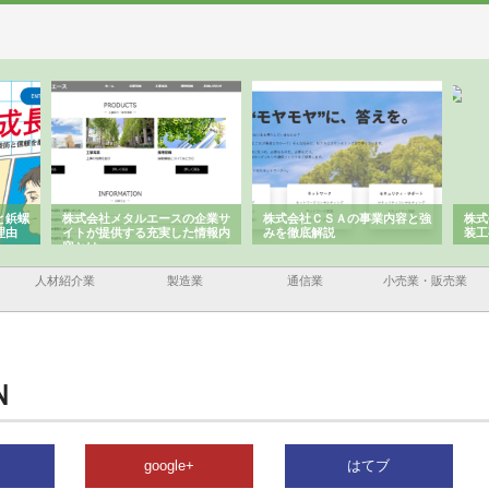
と鋲螺
株式会社メタルエースの企業サ
株式会社ＣＳＡの事業内容と強
株式
理由
イトが提供する充実した情報内
みを徹底解説
装工
容とは
人材紹介業
製造業
通信業
小売業・販売業
Ｎ
google+
はてブ