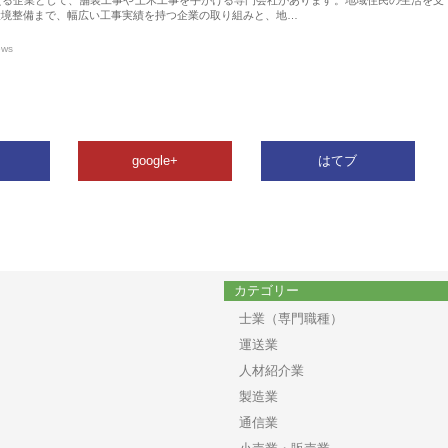
環境整備まで、幅広い工事実績を持つ企業の取り組みと、地…
ews
google+
はてブ
カテゴリー
士業（専門職種）
運送業
人材紹介業
製造業
通信業