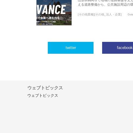
える道路整備から、公共施設周辺の
[その他業種][その他_法人・企業]
0vi
twitter
facebook
ウェブトピックス
ウェブトピックス