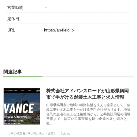
営業時間
－
定休日
－
URL
https://an-field.jp
関連記事
株式会社アドバンスロードが山形県鶴岡
市で手がける舗装土木工事と求人情報
山形県鶴岡市で地域の道路基盤を支える企業として、舗
装工事や土木工事を手がける専門会社があります。地域
住民の生活を支える道路整備から、公共施設周辺の環境
整備まで、幅広い工事実績を持つ企業の取り組みと、
地…
[その他業種][その他_法人・企業]
0views