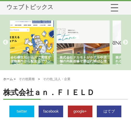
ウェブトピックス
がホテルや店
株式会社スプリングエフが選ば
桑木給食株式会社が福山市で選
ばれ続ける理
れる理由とOEMアパレル製造の
ばれる手作り弁当配達の理由
強み
ホーム >
その他業種
>
その他_法人・企業
株式会社ａｎ．ＦＩＥＬＤ
twitter
facebook
google+
はてブ