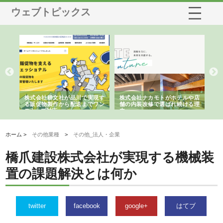
ウェブトピックス
ノー
株式会社耕文社が品川で実現す
株式会社ナカモトがホテルや店
株
の専
る販促物製作から配送までワン
舗の内装改修で選ばれ続ける理
れ
ストップ対応
由
強
ホーム >
その他業種
>
その他_法人・企業
橋爪建設株式会社が実現する機械装
置の課題解決とは何か
twitter
facebook
google+
はてブ