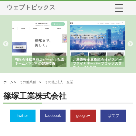
ウェブトピックス
多摩
有限会社松幸商店が手がける織
北海道軽金属株式会社がスノー
株
工事
ネームと下げ札の製造技術
フライとテーパーブロックの専
る
用ページを新設
ス
ホーム >
その他業種
>
その他_法人・企業
篠塚工業株式会社
twitter
facebook
google+
はてブ