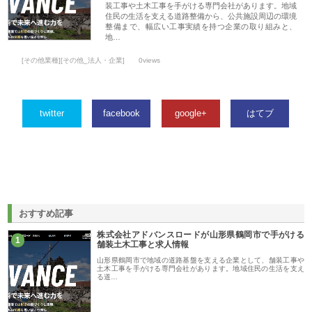
装工事や土木工事を手がける専門会社があります。地域
住民の生活を支える道路整備から、公共施設周辺の環境
整備まで、幅広い工事実績を持つ企業の取り組みと、
地…
[その他業種][その他_法人・企業]
0views
twitter
facebook
google+
はてブ
おすすめ記事
株式会社アドバンスロードが山形県鶴岡市で手がける
1
舗装土木工事と求人情報
山形県鶴岡市で地域の道路基盤を支える企業として、舗装工事や
土木工事を手がける専門会社があります。地域住民の生活を支え
る道…