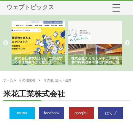
ウェブトピックス
ノー
株式会社耕文社が品川で実現す
株式会社ナカモトがホテルや店
株
の専
る販促物製作から配送までワン
舗の内装改修で選ばれ続ける理
れ
ストップ対応
由
強
ホーム >
その他業種
>
その他_法人・企業
米花工業株式会社
twitter
facebook
google+
はてブ