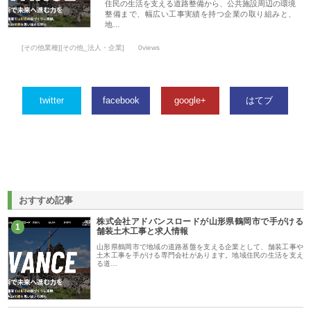
住民の生活を支える道路整備から、公共施設周辺の環境
整備まで、幅広い工事実績を持つ企業の取り組みと、
地…
[その他業種][その他_法人・企業]
0views
twitter
facebook
google+
はてブ
おすすめ記事
株式会社アドバンスロードが山形県鶴岡市で手がける
1
舗装土木工事と求人情報
山形県鶴岡市で地域の道路基盤を支える企業として、舗装工事や
土木工事を手がける専門会社があります。地域住民の生活を支え
る道…