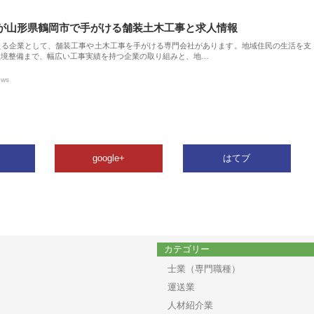
が山形県鶴岡市で手がける舗装土木工事と求人情報
える企業として、舗装工事や土木工事を手がける専門会社があります。地域住民の生活を支
環境整備まで、幅広い工事実績を持つ企業の取り組みと、地…
ews
google+
はてブ
カテゴリー
士業（専門職種）
運送業
人材紹介業