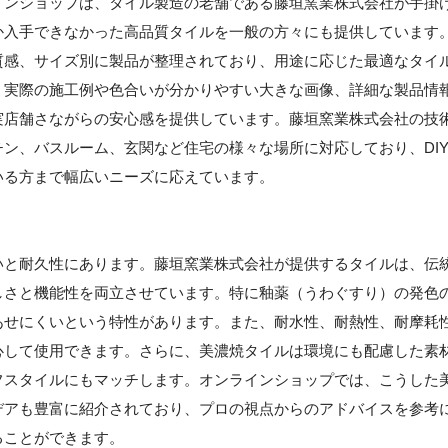
インショップは、タイル製造の老舗である藤垣窯業株式会社が手掛
か入手できなかった高品質タイルを一般の方々にも提供しています
質感、サイズ別に製品が整理されており、用途に応じた最適なタイ
、実際の施工例や色合いが分かりやすい大きな画像、詳細な製品情
実店舗さながらの安心感を提供しています。藤垣窯業株式会社の技
ン、バスルーム、玄関など住宅の様々な場所に対応しており、DI
いる方まで幅広いニーズに応えています。
いと耐久性にあります。藤垣窯業株式会社が提供するタイルは、伝
しさと機能性を両立させています。特に釉薬（うわぐすり）の発色
あせにくいという特性があります。また、耐水性、耐熱性、耐摩耗
心して使用できます。さらに、美濃焼タイルは環境にも配慮した素
フスタイルにもマッチします。オンラインショップでは、こうした
デアも豊富に紹介されており、プロの視点からのアドバイスを参考
ることができます。