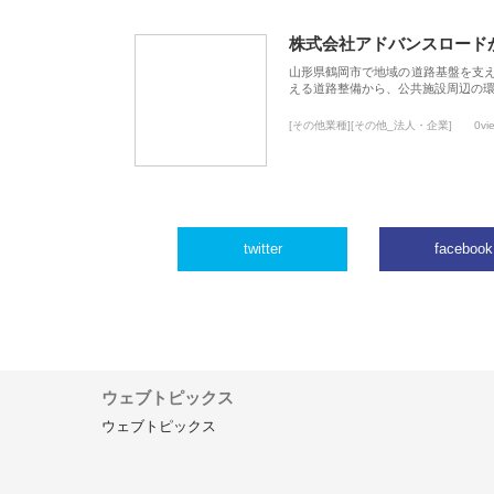
株式会社アドバンスロード
山形県鶴岡市で地域の道路基盤を支
える道路整備から、公共施設周辺の
[その他業種][その他_法人・企業]
0vi
twitter
facebook
ウェブトピックス
ウェブトピックス