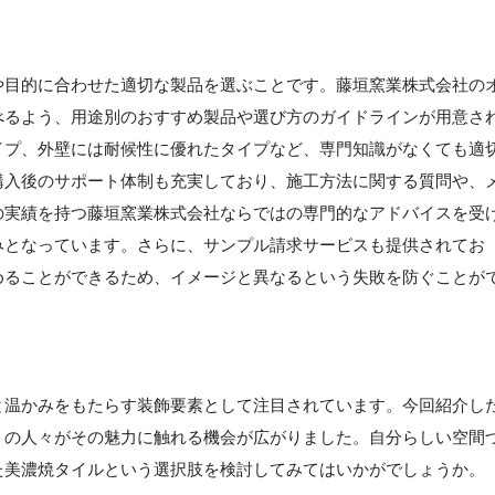
や目的に合わせた適切な製品を選ぶことです。藤垣窯業株式会社の
べるよう、用途別のおすすめ製品や選び方のガイドラインが用意さ
イプ、外壁には耐候性に優れたタイプなど、専門知識がなくても適
購入後のサポート体制も充実しており、施工方法に関する質問や、
の実績を持つ藤垣窯業株式会社ならではの専門的なアドバイスを受
みとなっています。さらに、サンプル請求サービスも提供されてお
めることができるため、イメージと異なるという失敗を防ぐことが
と温かみをもたらす装飾要素として注目されています。今回紹介し
くの人々がその魅力に触れる機会が広がりました。自分らしい空間
た美濃焼タイルという選択肢を検討してみてはいかがでしょうか。