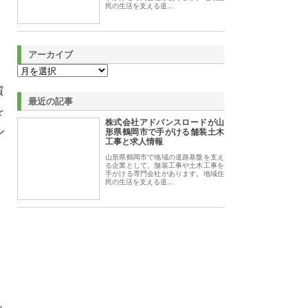
民の生活を支える道…
アーカイブ
質
最近の記事
を
株式会社アドバンスロードが山
ル
形県鶴岡市で手がける舗装土木
工事と求人情報
山形県鶴岡市で地域の道路基盤を支え
る企業として、舗装工事や土木工事を
手がける専門会社があります。地域住
民の生活を支える道…