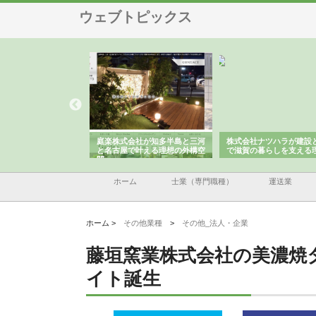
ウェブトピックス
アセットイノベーショ
庭楽株式会社が知多半島と三河
株式会社ナツハラが建設
ルーム投資で始める資
と名古屋で叶える理想の外構空
で滋賀の暮らしを支える
老後準備
間
ホーム
士業（専門職種）
運送業
ホーム >
その他業種
>
その他_法人・企業
藤垣窯業株式会社の美濃焼
イト誕生