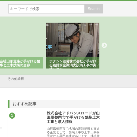
会社山形道路が手がける舗
ホクシン設備株式会社が手がけ
株式会社東京シー・
事と土木技術の全容
る給排水空調消火設備工事の実
のGISインフラ管理
績と強み
入メリット
その他業種
おすすめ記事
株式会社アドバンスロードが山
1
形県鶴岡市で手がける舗装土木
工事と求人情報
山形県鶴岡市で地域の道路基盤を支え
る企業として、舗装工事や土木工事を
手がける専門会社があります。地域住