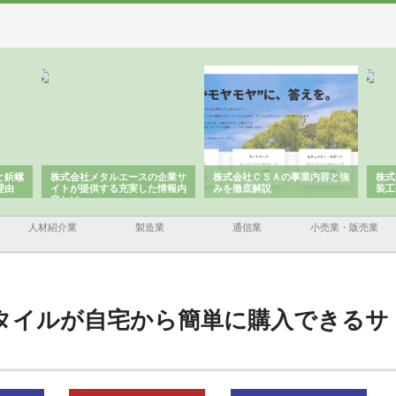
と鋲螺
株式会社メタルエースの企業サ
株式会社ＣＳＡの事業内容と強
株式
理由
イトが提供する充実した情報内
みを徹底解説
装工
容とは
人材紹介業
製造業
通信業
小売業・販売業
タイルが自宅から簡単に購入できるサ