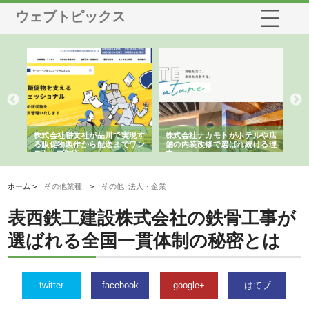
ウェブトピックス
ノー
株式会社耕文社が品川で実現す
株式会社ナカモトがホテルや店
株
の専
る販促物製作から配送までワン
舗の内装改修で選ばれ続ける理
れ
ストップ対応
由
強
ホーム >
その他業種
>
その他_法人・企業
表西鉄工建設株式会社の鉄骨工事が
選ばれる全国一貫体制の秘密とは
twitter
facebook
google+
はてブ