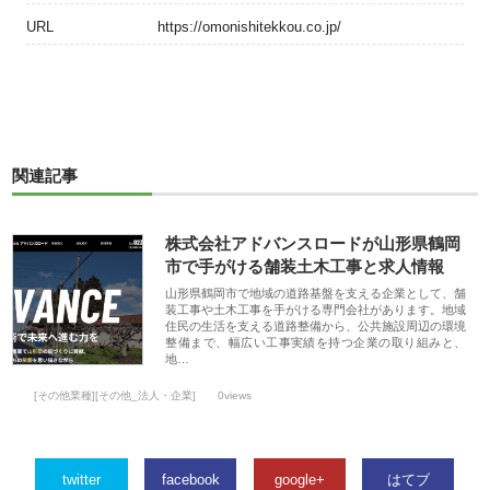
URL
https://omonishitekkou.co.jp/
関連記事
株式会社アドバンスロードが山形県鶴岡
市で手がける舗装土木工事と求人情報
山形県鶴岡市で地域の道路基盤を支える企業として、舗
装工事や土木工事を手がける専門会社があります。地域
住民の生活を支える道路整備から、公共施設周辺の環境
整備まで、幅広い工事実績を持つ企業の取り組みと、
地…
[その他業種][その他_法人・企業]
0views
twitter
facebook
google+
はてブ